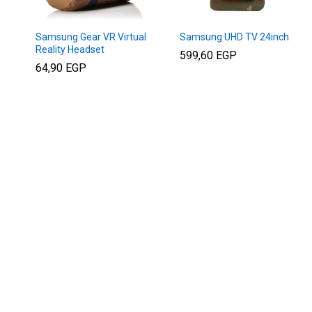
Samsung Gear VR Virtual
Samsung UHD TV 24inch
Reality Headset
599,60
599,60
EGP
EGP
64,90
64,90
EGP
EGP