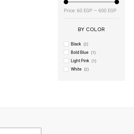
Samsung
(2)
Min
Max
Price:
60 EGP
—
600 EGP
Sony
(4)
price
price
Syma
(1)
XBox
BY COLOR
(1)
Black
(2)
Bold Blue
(1)
Light Pink
(1)
White
(2)