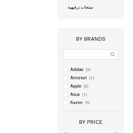
منتجات ترفيهية
BY BRANDS
Adidas
(3)
Amcrest
(1)
Apple
(3)
Asus
(1)
Baxter
(5)
Casio
(2)
Electrolux
(2)
BY PRICE
Galaxy
(8)