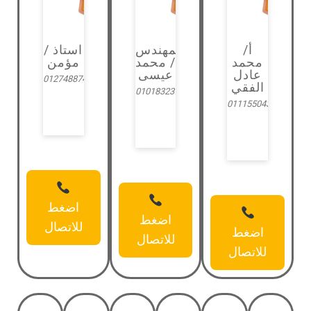
أ/
المهندس
استاذ /
محمد
/ محمد
مؤمن
عادل
عيسى
01274887401
الفقي
01018323735
01115504301
اضغط
اضغط
للاتصال
اضغط
للاتصال
للاتصال