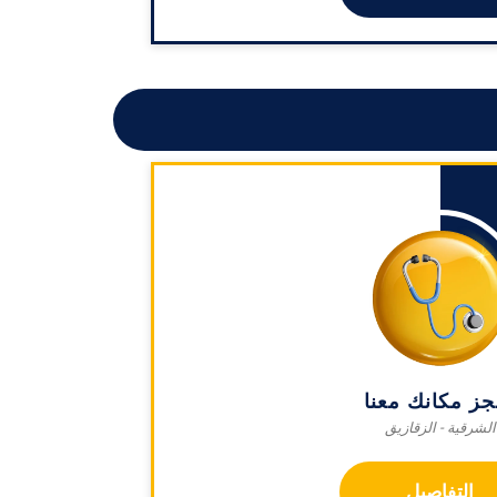
جز مكانك معنا
الشرقية - الزقازيق
التفاصيل