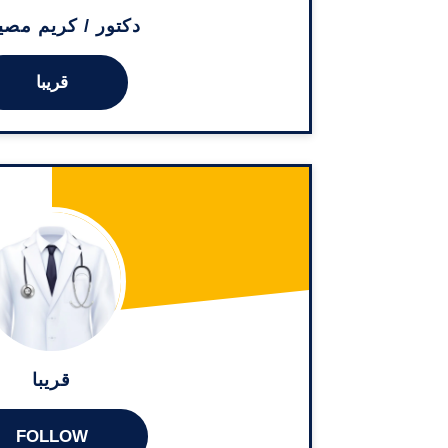
دكتور / كريم مص
قريبا
قريبا
FOLLOW