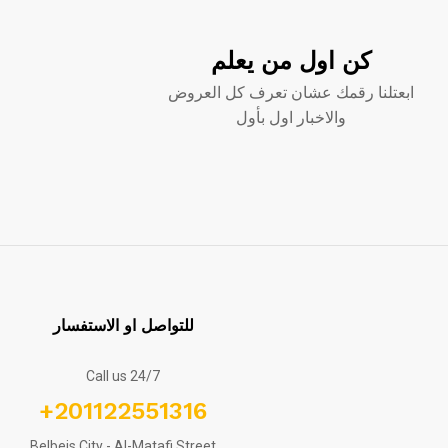
كن اول من يعلم
ابعتلنا رقمك عشان تعرف كل العروض
والاخبار اول بأول
للتواصل او الاستفسار
Call us 24/7
+201122551316
Belbeis City - Al-Matafi Street