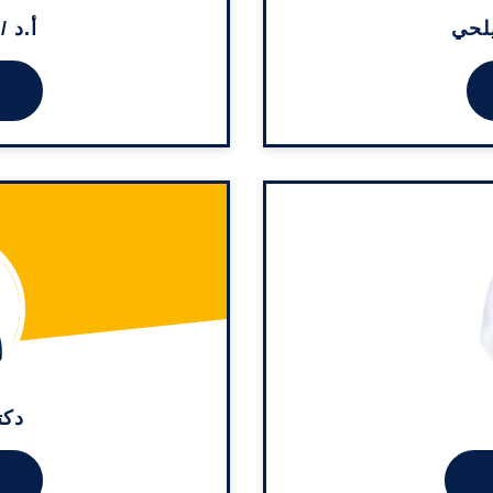
يلحي
أ.د 
دكت