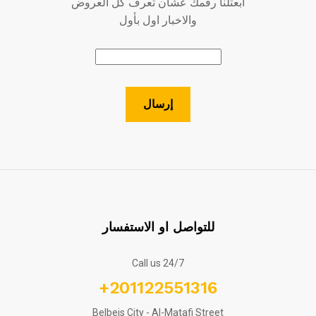
ابعتلنا رقمك عشان تعرف كل العروض
والاخبار اول بأول
للتواصل او الاستفسار
Call us 24/7
+201122551316
Belbeis City - Al-Matafi Street