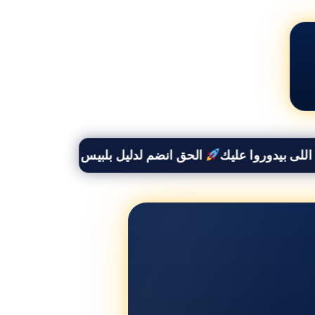
الحق انضم لدليل بلبيس واستفيد بخصم 50% وأوصل لكل العملاء اللى بيدوروا عليك