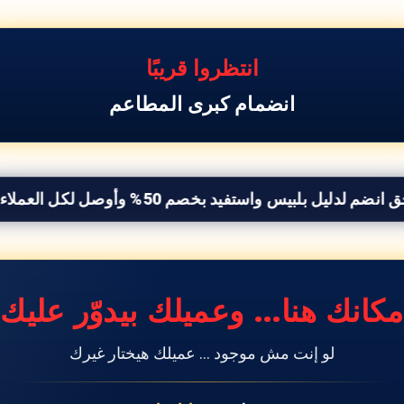
انتظروا قريبًا
انضمام كبرى المطاعم
ل بلبيس واستفيد بخصم 50% وأوصل لكل العملاء اللى بيدوروا عليك
مكانك هنا… وعميلك بيدوّر عليك
لو إنت مش موجود … عميلك هيختار غيرك