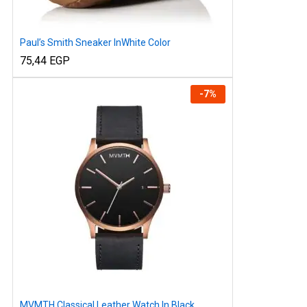
Paul’s Smith Sneaker InWhite Color
75,44
EGP
-
7
%
MVMTH Classical Leather Watch In Black