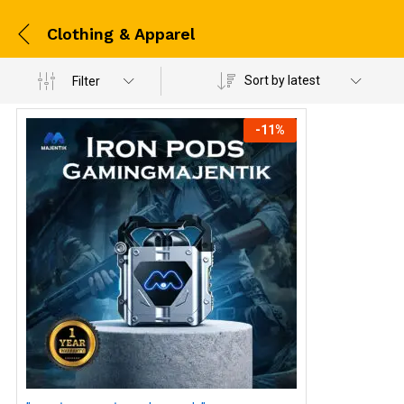
Clothing & Apparel
Sort by latest
Filter
-
11
%