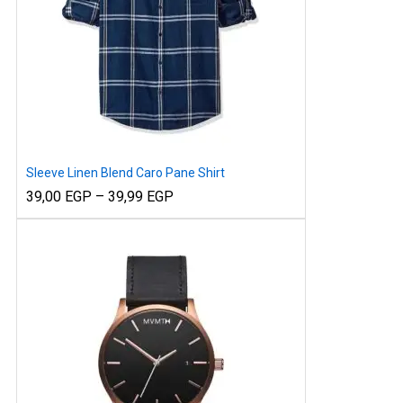
Sleeve Linen Blend Caro Pane Shirt
Price
39,00
EGP
–
39,99
EGP
range:
39,00 EGP
through
39,99 EGP