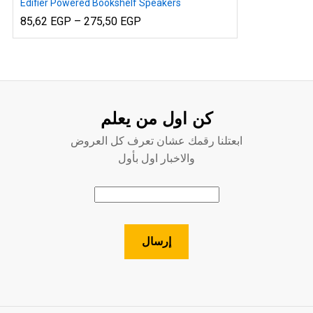
Edifier Powered Bookshelf Speakers
Price
85,62
EGP
–
275,50
EGP
range:
85,62 EGP
through
275,50 EGP
x
ce
ce
كن اول من يعلم
ابعتلنا رقمك عشان تعرف كل العروض
والاخبار اول بأول