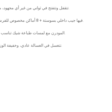
تتقفل وتتفتح في ثواني من غير أي مجهود، مثالية للسفر أو الاستخدام اليومي وإنتي رايحة الشغل أو الجامعة.
فيها جيب داخلي بسوستة + 8 أماكن مخصوص للفرش، وكمان جيبين كبار من برّه بقفل ڤيلكرو يحافظوا على حاجتك.
جزء من مجموعة Coffee Club بلون بني Espresso المودرن مع لمسات طباعة شيك تناسب كل الأذواق.
تتغسل في الغسالة عادي، وخفيفة الوزن مع يد لسهولة الحمل، يعني معاكي في كل مكان من غير قلق.