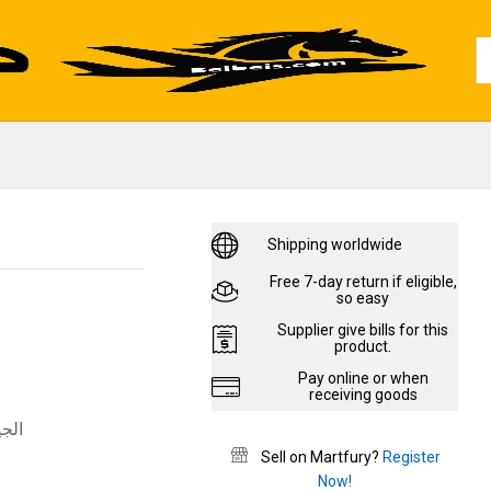
220,00
EGP
Add to cart
320,00
EGP
Al
Shipping worldwide
Free 7-day return if eligible,
so easy
Supplier give bills for this
product.
Pay online or when
receiving goods
الجيوب
Sell on Martfury?
Register
Now!