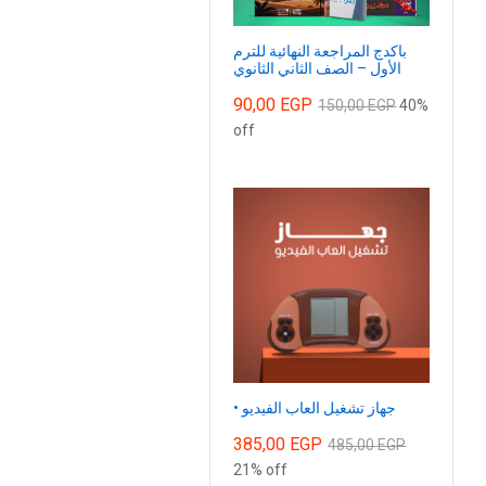
باكدج المراجعة النهائية للترم
الأول – الصف الثاني الثانوي
90,00
EGP
150,00
EGP
40%
off
• جهاز تشغيل العاب الفيديو
385,00
EGP
485,00
EGP
21% off