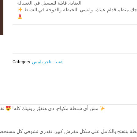
العناية: قابلة للغسيل في الغسالة
شنط - تاجر بلبيس
Category:
تفتح مسطحة في ثواني وتوريكي كل أدواتك قدامك من غير لَخبطه
مش أي شنطة مكياج، دي هتغيّر روتينك كله!