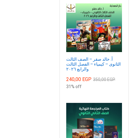
أ. خالد صقر – الصف الثالث
الثانوى – كيمياء – الفصل الثالث
والرابع ٢٠٢٦
240,00
EGP
350,00
EGP
31% off