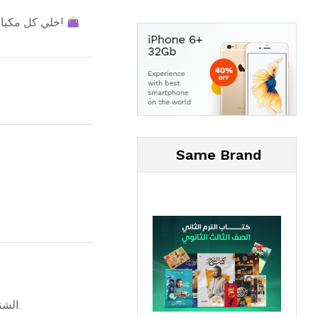
خلي كل مكياجك منظم قدام عينك، وانسي اللخبطة والدوخة في الشنط!
Same Brand
الشنطة بتتفتح بالكامل على شكل مفرش كبير، تقدري تشوفي كل مستحضراتك مرة واحدة وتحافظي عليهم بعيد عن أي سطح مش نظيف.