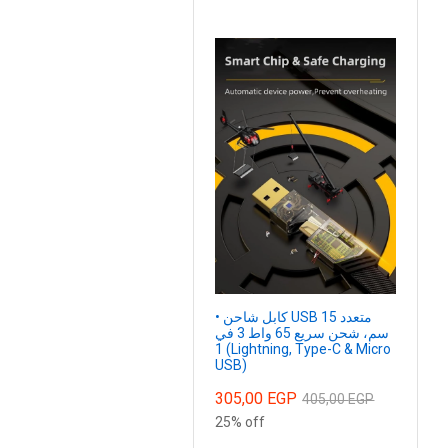
• كابل شاحن USB متعدد 15
سم، شحن سريع 65 واط 3 في
1 (Lightning, Type-C & Micro
USB)
305,00
EGP
405,00
EGP
25% off