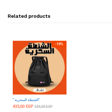
Related products
-
19
%
” الشنطة السحرية”
435,00
EGP
535,00
EGP