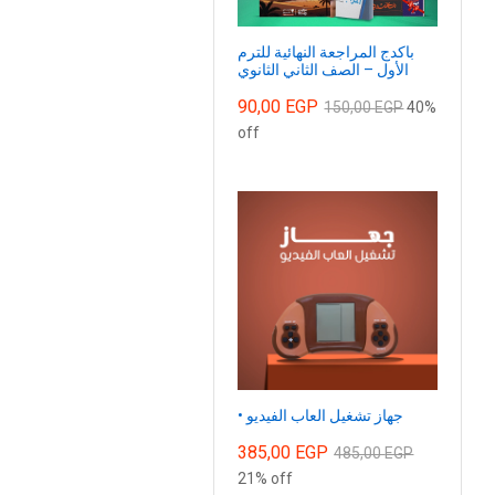
باكدج المراجعة النهائية للترم
الأول – الصف الثاني الثانوي
90,00
EGP
150,00
EGP
40%
off
• جهاز تشغيل العاب الفيديو
385,00
EGP
485,00
EGP
21% off