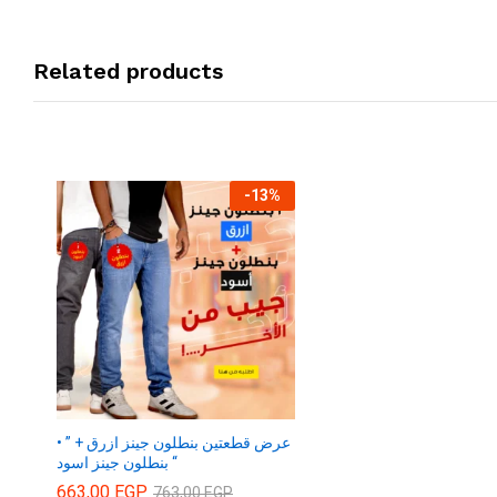
Related products
-
13
%
• ” عرض قطعتين بنطلون جينز ازرق +
بنطلون جينز اسود “
663,00
EGP
763,00
EGP