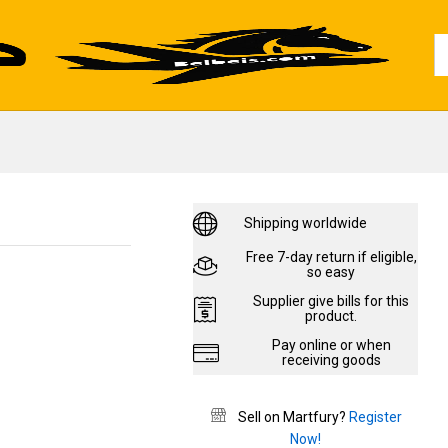
380,00
EGP
Add to cart
480,00
EGP
Al
Shipping worldwide
Free 7-day return if eligible,
so easy
Supplier give bills for this
product.
Pay online or when
receiving goods
Sell on Martfury?
Register
Now!