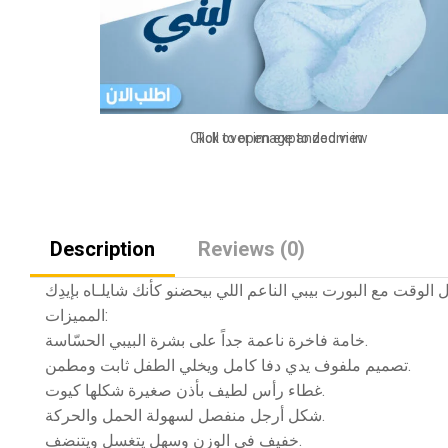
Click to open expanded view
Roll over image to zoom in
Description
Reviews (0)
المميزات:
خامة فاخرة ناعمة جداً على بشرة البيبي الحسّاسة.
تصميم ملفوف يدي دفا كامل ويخلي الطفل ثابت ومطمن.
غطاء رأس لطيف بأذن صغيرة شكلها كيوت.
شكل أرجل منفصل لسهولة الحمل والحركة.
خفيف في الوزن وسهل يتغسل ويتنضف.