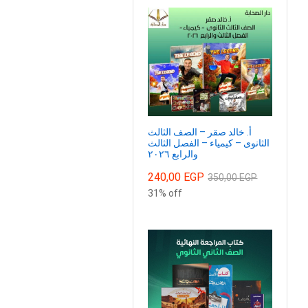
أ. خالد صقر – الصف الثالث
الثانوى – كيمياء – الفصل الثالث
والرابع ٢٠٢٦
240,00
EGP
350,00
EGP
31% off