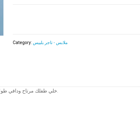
ملابس - تاجر بلبيس
Category:
خلي طفلك مرتاح ودافي طول الوقت مع البورت بيبي الناعم اللي بيحضنو كأنك شايلـاه بإيدِك.