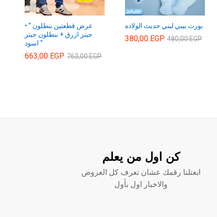
بورت بيبي لبني حديث الولاده
• ” عرض قطعتين بنطلون
جينز ازرق + بنطلون جينز
380,00
380,00
EGP
EGP
480,00
480,00
EGP
EGP
اسود “
663,00
663,00
EGP
EGP
763,00
763,00
EGP
EGP
كن اول من يعلم
ابعتلنا رقمك عشان تعرف كل العروض
والاخبار اول بأول