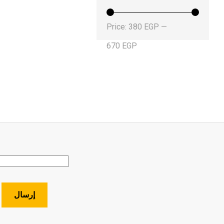
Min
Max
Price:
380 EGP
—
price
price
670 EGP