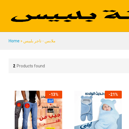
ملابس - تاجر بلبيس
»
Home
2
Products found
-
13
%
-
21
%