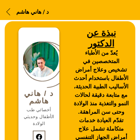
د / هاني هاشم
نبذة عن
د / هاني هاشم
الدكتور
يُعدّ من الأطباء
October 9, 2025
/
by
rawnaa gad
المتخصصين في
تشخيص وعلاج أمراض
الأطفال باستخدام أحدث
الأساليب الطبية الحديثة،
د / هاني
مع متابعة دقيقة لحالات
هاشم
النمو والتغذية منذ الولادة
أخصائي طب
وحتى سن المراهقة.
الأطفال وحديثي
تقدّم العيادة خدمات
الولادة
متكاملة تشمل علاج
أمراض الجهاز التنفسي