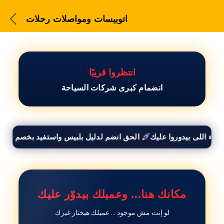
اتوبيسات ومواصلات رحلات
انتظروا قريبًا
انضمام كبرى شركات السياحة
اتوبيسات ومواصلات رحلات
الحق انضم لدليل بلبيس واستفيد بخصم 50% وأوصل لكل العملاء اللى بيدوروا عليك
مكانك هنا… وعميلك بيدوّر عليك
لو إنت مش موجود … عميلك هيختار غيرك