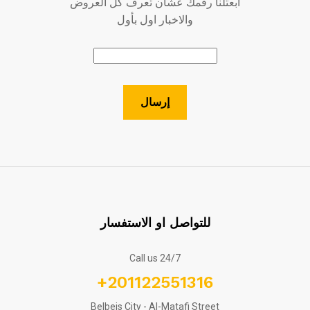
ابعتلنا رقمك عشان تعرف كل العروض
والاخبار اول بأول
للتواصل او الاستفسار
Call us 24/7
+201122551316
Belbeis City - Al-Matafi Street