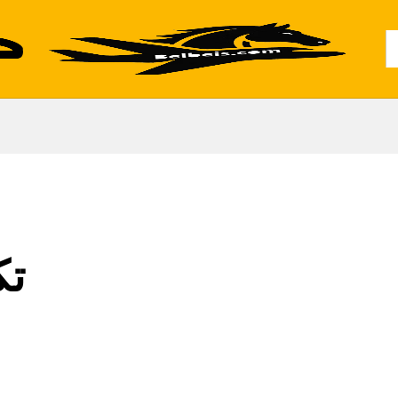
Al
تك