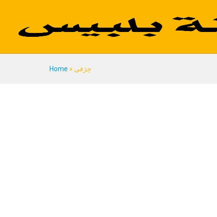
حِرَفي
»
Home