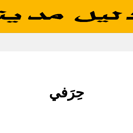
حِرَفي