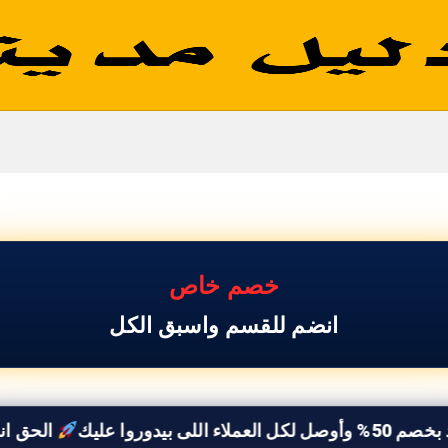
خصم خاص
اثاث حدائق
انضم للقسم واسبق الكل
يك
الحق انضم لدليل بلبيس واستف