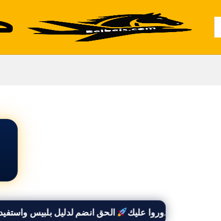
Al
الحق انضم لدليل بلبيس واستفيد بخصم 50% وأوصل لكل العملاء اللى بيدوروا عل