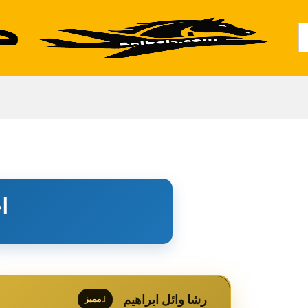
Al
ا
رشا وائل ابراهيم
مميز