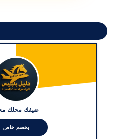
ضيفك محلك معا
بخصم خاص