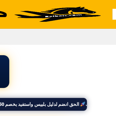
Al
الحق انضم لدليل بلبيس واستفيد بخصم 50% وأوصل لكل العملاء اللى بيدوروا عليك