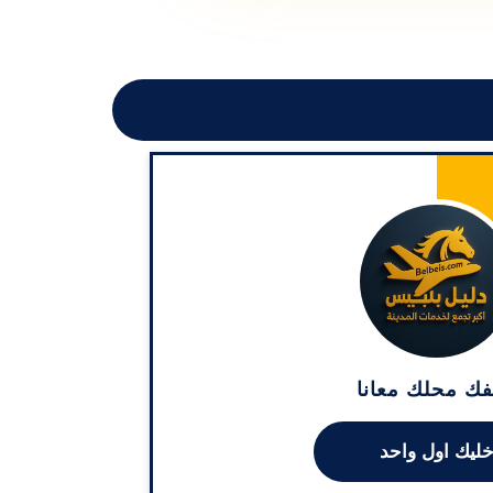
ك محلك معانا
ليك اول واحد