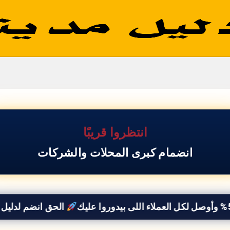
انتظروا قريبًا
الادوات الكهربائية
انضمام كبرى المحلات والشركات
الحق انضم لدليل بلبيس واستفيد بخصم 50% وأ