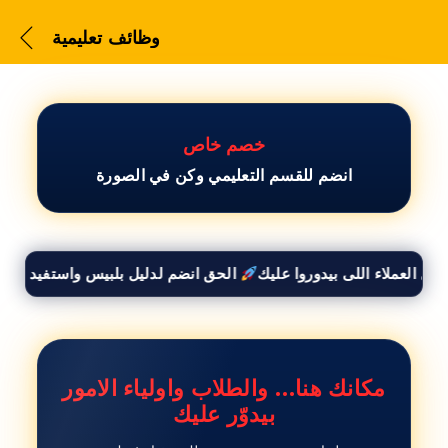
وظائف تعليمية
خصم خاص
انضم للقسم التعليمي وكن في الصورة
وظائف تعليمية
الحق انضم لدليل بلبيس واستفيد بخصم 50% وأوصل لكل العملاء اللى بيدوروا عليك
مكانك هنا… والطلاب واولياء الامور
بيدوّر عليك