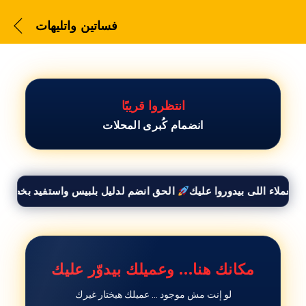
فساتين واتليهات
انتظروا قريبًا
انضمام كُبرى المحلات
فساتين واتليهات
الحق انضم لدليل بلبيس واستفيد بخصم 50% وأوصل لكل العملاء اللى بيدوروا عليك
مكانك هنا… وعميلك بيدوّر عليك
لو إنت مش موجود … عميلك هيختار غيرك