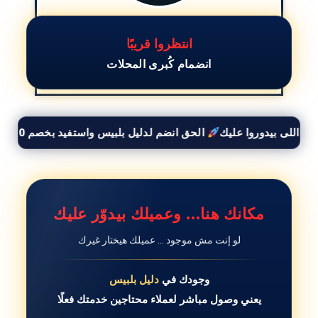
ضيف مكانك معانا
انتظروا قريبًا
بخصم خاص
انضمام كُبرى المحلات
الحق انضم لدليل بلبيس واستفيد بخصم 50% وأوصل لكل العملاء اللى بيدوروا عليك
مكانك هنا… وعميلك بيدوّر عليك
لو إنت مش موجود … عميلك هيختار غيرك
وجودك في
دليل بلبيس
يعني وصول مباشر لعملاء محتاجين خدمتك فعلًا