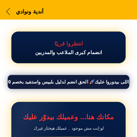
أندية ونوادي
انتظروا قريبًا
انضمام كبرى الملاعب والمدربين
أندية ونوادي
الحق انضم لدليل بلبيس واستفيد بخصم 50% وأوصل لكل العملاء اللى بيدوروا عليك
مكانك هنا… وعميلك بيدوّر عليك
لو إنت مش موجود … عميلك هيختار غيرك