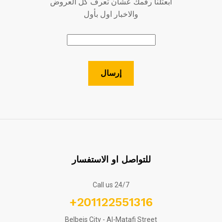
ابعتلنا رقمك عشان تعرف كل العروض
والاخبار اول بأول
للتواصل او الاستفسار
Call us 24/7
+201122551316
Belbeis City - Al-Matafi Street